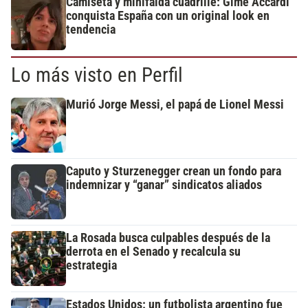
Camiseta y minifalda cuadrillé: Gime Accardi
conquista España con un original look en
tendencia
Lo más visto en Perfil
Murió Jorge Messi, el papá de Lionel Messi
Caputo y Sturzenegger crean un fondo para
indemnizar y “ganar” sindicatos aliados
La Rosada busca culpables después de la
derrota en el Senado y recalcula su
estrategia
Estados Unidos: un futbolista argentino fue