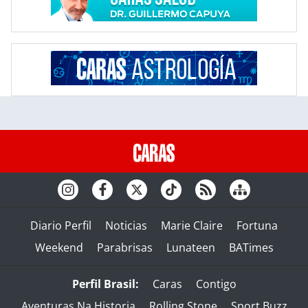
Diario Perfil
Noticias
Marie Claire
Fortuna
Weekend
Parabrisas
Lunateen
BATimes
Perfil Brasil:
Caras
Contigo
Aventuras Na Historia
Rolling Stone
Sport Buzz