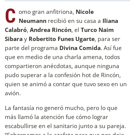
C
omo gran anfitriona,
Nicole
Neumann
recibió en su casa a
Iliana
Calabró
,
Andrea Rincón
, el
Turco Naim
Sibara
y
Robertito Funes Ugarte
, para ser
parte del programa
Divina Comida
. Así fue
que en medio de una charla amena, todos
compartieron anécdotas, aunque ninguna
pudo superar a la confesión hot de Rincón,
quien se animó a contar que tuvo sexo en un
avión.
La fantasía no generó mucho, pero lo que
más llamó la atención fue cómo lograr
escabullirse en el sanitario junto a su pareja.
“Sobornamos a la azafata para que nos deje