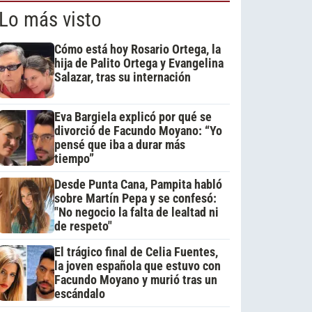
Lo más visto
Cómo está hoy Rosario Ortega, la
hija de Palito Ortega y Evangelina
Salazar, tras su internación
Eva Bargiela explicó por qué se
divorció de Facundo Moyano: “Yo
pensé que iba a durar más
tiempo”
Desde Punta Cana, Pampita habló
sobre Martín Pepa y se confesó:
"No negocio la falta de lealtad ni
de respeto"
El trágico final de Celia Fuentes,
la joven española que estuvo con
Facundo Moyano y murió tras un
escándalo