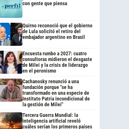
con gente que piensa
Quirno reconoció que el gobierno
de Lula solicitó el retiro del
embajador argentino en Brasil
Encuesta rumbo a 2027: cuatro
consultoras midieron el desgaste
de Milei y la crisis de liderazgo
en el peronismo
Cachanosky renunció a una
fundación porque "se ha
transformado en una especie de
Instituto Patria incondicional de
la gestión de Milei"
Tercera Guerra Mundial: la
inteligencia artificial reveló
cuáles serían los primeros países