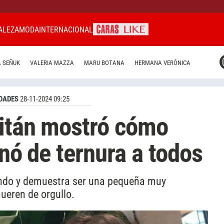
ALEZA
MODA
INTERNACIONAL
CARAS MIAMI
 SEÑUK
VALERIA MAZZA
MARU BOTANA
HERMANA VERÓNICA
CARAS BRASIL
CARAS URUGUAY
DADES
28-11-2024 09:25
ritán mostró cómo
enó de ternura a todos
endo y demuestra ser una pequeña muy
mueren de orgullo.