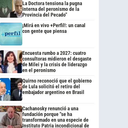
La Doctora tensiona la pugna
interna del peronismo de la
Provincia del Pecado"
¡Mirá en vivo +Perfil!: un canal
con gente que piensa
Encuesta rumbo a 2027: cuatro
consultoras midieron el desgaste
de Milei y la crisis de liderazgo
en el peronismo
Quirno reconoció que el gobierno
de Lula solicitó el retiro del
embajador argentino en Brasil
Cachanosky renunció a una
fundación porque "se ha
transformado en una especie de
Instituto Patria incondicional de