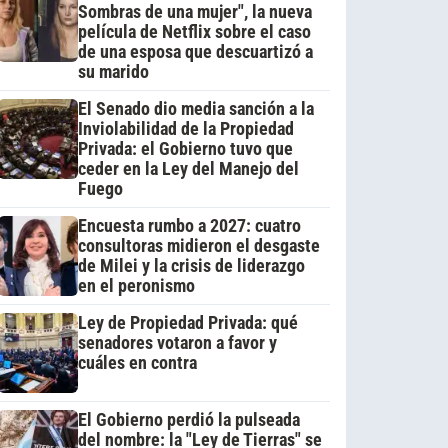
Sombras de una mujer", la nueva
película de Netflix sobre el caso
de una esposa que descuartizó a
su marido
El Senado dio media sanción a la
Inviolabilidad de la Propiedad
Privada: el Gobierno tuvo que
ceder en la Ley del Manejo del
Fuego
Encuesta rumbo a 2027: cuatro
consultoras midieron el desgaste
de Milei y la crisis de liderazgo
en el peronismo
Ley de Propiedad Privada: qué
senadores votaron a favor y
cuáles en contra
El Gobierno perdió la pulseada
del nombre: la "Ley de Tierras" se