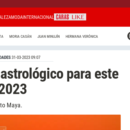
ALEZA
MODA
INTERNACIONAL
CARAS MIAMI
TA
MORIA CASÁN
JUAN MINUJÍN
HERMANA VERÓNICA
CARAS BRASIL
CARAS URUGUAY
DADES
31-03-2023 09:07
 astrológico para este
 2023
ito Maya.