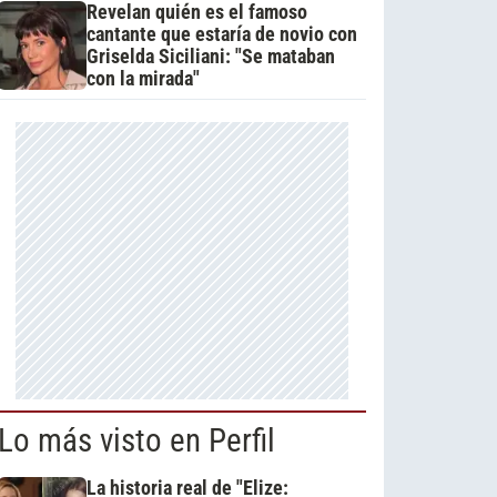
Revelan quién es el famoso
cantante que estaría de novio con
Griselda Siciliani: "Se mataban
con la mirada"
Lo más visto en Perfil
La historia real de "Elize: