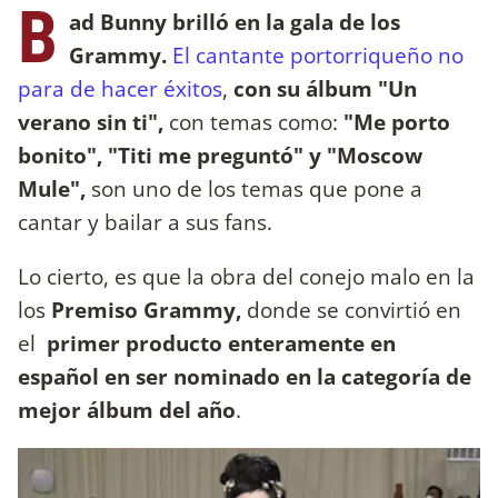
B
ad Bunny brilló en la gala de los
Grammy.
El cantante portorriqueño no
para de hacer éxitos
,
con su álbum "Un
verano sin ti",
con temas como:
"Me porto
bonito", "Titi me preguntó" y "Moscow
Mule",
son uno de los temas que pone a
cantar y bailar a sus fans.
Lo cierto, es que la obra del conejo malo en la
los
Premiso Grammy,
donde se convirtió en
el
primer producto enteramente en
español en ser nominado en la categoría de
mejor álbum del año
.