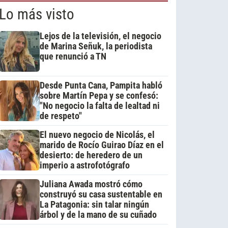
Lo más visto
Lejos de la televisión, el negocio
de Marina Señuk, la periodista
que renunció a TN
Desde Punta Cana, Pampita habló
sobre Martín Pepa y se confesó:
"No negocio la falta de lealtad ni
de respeto"
El nuevo negocio de Nicolás, el
marido de Rocío Guirao Díaz en el
desierto: de heredero de un
imperio a astrofotógrafo
Juliana Awada mostró cómo
construyó su casa sustentable en
La Patagonia: sin talar ningún
árbol y de la mano de su cuñado