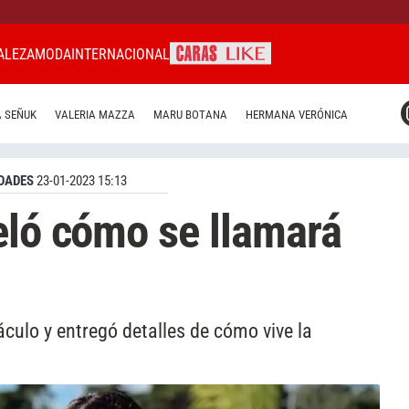
ALEZA
MODA
INTERNACIONAL
CARAS MIAMI
 SEÑUK
VALERIA MAZZA
MARU BOTANA
HERMANA VERÓNICA
CARAS BRASIL
CARAS URUGUAY
DADES
23-01-2023 15:13
eló cómo se llamará
áculo y entregó detalles de cómo vive la