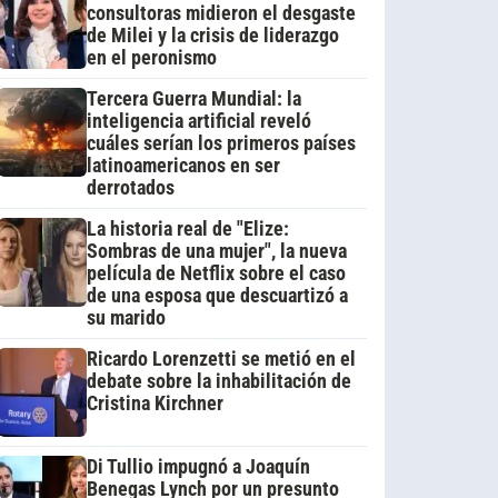
consultoras midieron el desgaste
de Milei y la crisis de liderazgo
en el peronismo
Tercera Guerra Mundial: la
inteligencia artificial reveló
cuáles serían los primeros países
latinoamericanos en ser
derrotados
La historia real de "Elize:
Sombras de una mujer", la nueva
película de Netflix sobre el caso
de una esposa que descuartizó a
su marido
Ricardo Lorenzetti se metió en el
debate sobre la inhabilitación de
Cristina Kirchner
Di Tullio impugnó a Joaquín
Benegas Lynch por un presunto