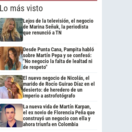
Lo más visto
Lejos de la televisión, el negocio
de Marina Señuk, la periodista
que renunció a TN
Desde Punta Cana, Pampita habló
sobre Martín Pepa y se confesó:
"No negocio la falta de lealtad ni
de respeto"
El nuevo negocio de Nicolás, el
marido de Rocío Guirao Díaz en el
desierto: de heredero de un
imperio a astrofotógrafo
La nueva vida de Martín Karpan,
el ex novio de Florencia Peña que
construyó un negocio con ella y
ahora triunfa en Colombia