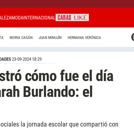
ALEZA
MODA
INTERNACIONAL
CARAS MIAMI
TA
MORIA CASÁN
JUAN MINUJÍN
HERMANA VERÓNICA
CARAS BRASIL
CARAS URUGUAY
DADES
23-09-2024 18:29
tró cómo fue el día
arah Burlando: el
sociales la jornada escolar que compartió con