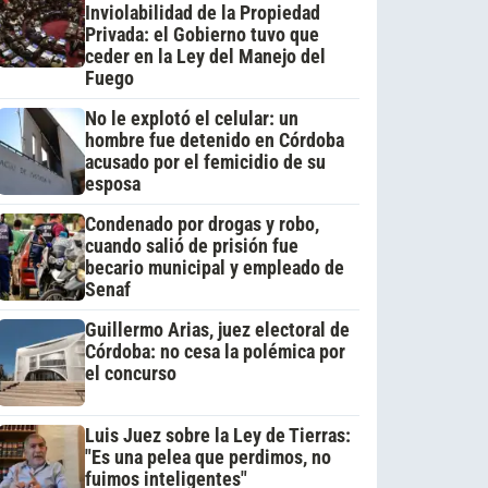
Inviolabilidad de la Propiedad
Privada: el Gobierno tuvo que
ceder en la Ley del Manejo del
Fuego
No le explotó el celular: un
hombre fue detenido en Córdoba
acusado por el femicidio de su
esposa
Condenado por drogas y robo,
cuando salió de prisión fue
becario municipal y empleado de
Senaf
Guillermo Arias, juez electoral de
Córdoba: no cesa la polémica por
el concurso
Luis Juez sobre la Ley de Tierras:
"Es una pelea que perdimos, no
fuimos inteligentes"