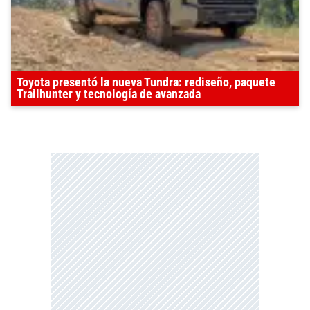
Toyota presentó la nueva Tundra: rediseño, paquete
Trailhunter y tecnología de avanzada