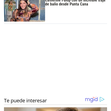
Catherine Fulop con un increíble traje
de baño desde Punta Cana