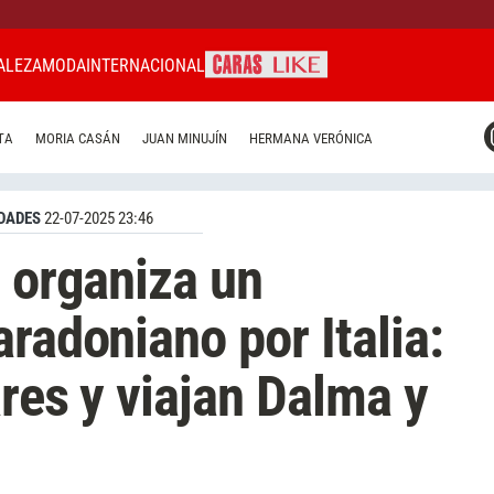
ALEZA
MODA
INTERNACIONAL
CARAS MIAMI
TA
MORIA CASÁN
JUAN MINUJÍN
HERMANA VERÓNICA
CARAS BRASIL
CARAS URUGUAY
DADES
22-07-2025 23:46
e organiza un
radoniano por Italia:
res y viajan Dalma y