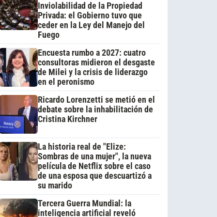
Inviolabilidad de la Propiedad
Privada: el Gobierno tuvo que
ceder en la Ley del Manejo del
Fuego
Encuesta rumbo a 2027: cuatro
consultoras midieron el desgaste
de Milei y la crisis de liderazgo
en el peronismo
Ricardo Lorenzetti se metió en el
debate sobre la inhabilitación de
Cristina Kirchner
La historia real de "Elize:
Sombras de una mujer", la nueva
película de Netflix sobre el caso
de una esposa que descuartizó a
su marido
Tercera Guerra Mundial: la
inteligencia artificial reveló