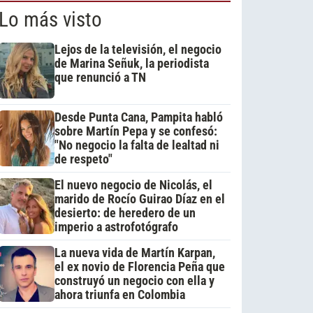
Lo más visto
Lejos de la televisión, el negocio
de Marina Señuk, la periodista
que renunció a TN
Desde Punta Cana, Pampita habló
sobre Martín Pepa y se confesó:
"No negocio la falta de lealtad ni
de respeto"
El nuevo negocio de Nicolás, el
marido de Rocío Guirao Díaz en el
desierto: de heredero de un
imperio a astrofotógrafo
La nueva vida de Martín Karpan,
el ex novio de Florencia Peña que
construyó un negocio con ella y
ahora triunfa en Colombia