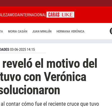
ALEZA
MODA
INTERNACIONAL
CARAS MIAMI
TA
MORIA CASÁN
JUAN MINUJÍN
HERMANA VERÓNICA
CARAS BRASIL
CARAS URUGUAY
DADES
03-06-2025 14:15
eveló el motivo del
 tuvo con Verónica
solucionaron
al contar cómo fue el reciente cruce que tuvo