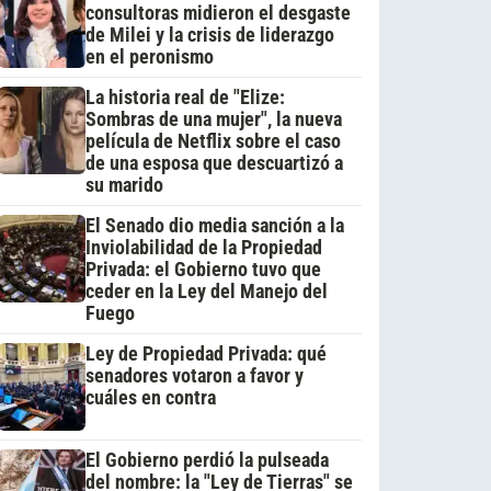
consultoras midieron el desgaste
de Milei y la crisis de liderazgo
en el peronismo
La historia real de "Elize:
Sombras de una mujer", la nueva
película de Netflix sobre el caso
de una esposa que descuartizó a
su marido
El Senado dio media sanción a la
Inviolabilidad de la Propiedad
Privada: el Gobierno tuvo que
ceder en la Ley del Manejo del
Fuego
Ley de Propiedad Privada: qué
senadores votaron a favor y
cuáles en contra
El Gobierno perdió la pulseada
del nombre: la "Ley de Tierras" se