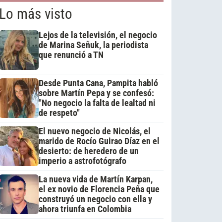
Lo más visto
Lejos de la televisión, el negocio
de Marina Señuk, la periodista
que renunció a TN
Desde Punta Cana, Pampita habló
sobre Martín Pepa y se confesó:
"No negocio la falta de lealtad ni
de respeto"
El nuevo negocio de Nicolás, el
marido de Rocío Guirao Díaz en el
desierto: de heredero de un
imperio a astrofotógrafo
La nueva vida de Martín Karpan,
el ex novio de Florencia Peña que
construyó un negocio con ella y
ahora triunfa en Colombia