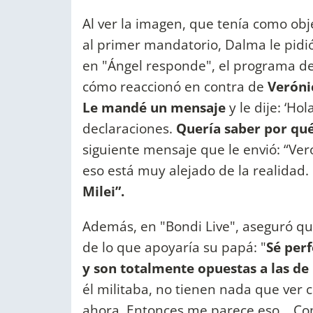
Al ver la imagen, que tenía como ob
al primer mandatorio, Dalma le pidió
en "Ángel responde", el programa 
cómo reaccionó en contra de
Veróni
Le mandé un mensaje
y le dije: ‘Ho
declaraciones.
Quería saber por qué 
siguiente mensaje que le envió: “Ver
eso está muy alejado de la realidad.
Milei”.
Además, en "Bondi Live", aseguró que
de lo que apoyaría su papá: "
Sé per
y son totalmente opuestas a las de 
él militaba, no tienen nada que ver 
ahora. Entonces me parece eso... Com