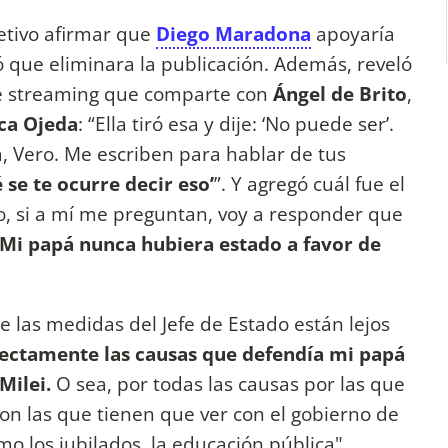
jetivo afirmar que
Diego Maradona
apoyaría
 que eliminara la publicación. Además, reveló
de streaming que comparte con
Ángel de Brito
,
ca Ojeda
: “Ella tiró esa y dije: ‘No puede ser’.
la, Vero. Me escriben para hablar de tus
se te ocurre decir eso’
”. Y agregó cuál fue el
o, si a mí me preguntan, voy a responder que
Mi papá nunca hubiera estado a favor de
 las medidas del Jefe de Estado están lejos
fectamente las causas que defendía mi papá
Milei.
O sea, por todas las causas por las que
con las que tienen que ver con el gobierno de
o los jubilados, la educación pública".