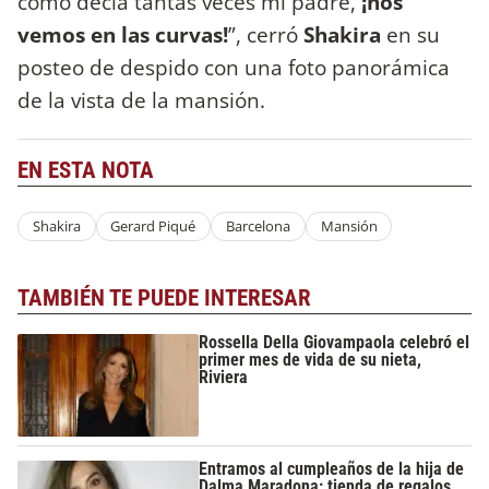
como decía tantas veces mi padre,
¡nos
vemos en las curvas!
”, cerró
Shakira
en su
posteo de despido con una foto panorámica
de la vista de la mansión.
EN ESTA NOTA
Shakira
Gerard Piqué
Barcelona
Mansión
TAMBIÉN TE PUEDE INTERESAR
Rossella Della Giovampaola celebró el
primer mes de vida de su nieta,
Riviera
Entramos al cumpleaños de la hija de
Dalma Maradona: tienda de regalos,