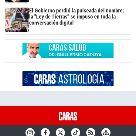
El Gobierno perdió la pulseada del nombre:
la "Ley de Tierras" se impuso en toda la
conversación digital