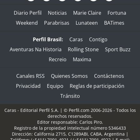
Diario Perfil
Noticias
Marie Claire
Fortuna
Weekend
Parabrisas
Lunateen
BATimes
Perfil Brasil:
Caras
Contigo
Aventuras Na Historia
Rolling Stone
Sport Buzz
Recreio
Maxima
Canales RSS
Quienes Somos
Contáctenos
Privacidad
Equipo
Reglas de participación
Tránsito
Caras - Editorial Perfil S.A.
| © Perfil.com 2006-2026 - Todos los
derechos reservados.
Editor responsable: Carlos Piro.
Registro de la propiedad intelectual número 5346433
Dirección:
California 2715
,
C1289ABI
,
CABA, Argentina
|
Teléfono:
(+5411) 7091-4921
/
(+5411) 7091-4922
| E-mail: