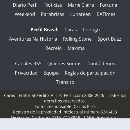
Diario Perfil
Noticias
Marie Claire
Fortuna
Weekend
Parabrisas
Lunateen
BATimes
Perfil Brasil:
Caras
Contigo
Aventuras Na Historia
Rolling Stone
Sport Buzz
Recreio
Maxima
Canales RSS
Quienes Somos
Contáctenos
Privacidad
Equipo
Reglas de participación
Tránsito
Caras - Editorial Perfil S.A.
| © Perfil.com 2006-2026 - Todos los
derechos reservados.
Editor responsable: Carlos Piro.
Registro de la propiedad intelectual número 5346433
Dirección:
California 2715
,
C1289ABI
,
CABA, Argentina
|
Teléfono:
(+5411) 7091-4921
/
(+5411) 7091-4922
| E-mail:
perfilcom@perfil.com