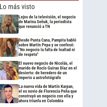
Lo más visto
Lejos de la televisión, el negocio
de Marina Señuk, la periodista
que renunció a TN
Desde Punta Cana, Pampita habló
sobre Martín Pepa y se confesó:
"No negocio la falta de lealtad ni
de respeto"
El nuevo negocio de Nicolás, el
marido de Rocío Guirao Díaz en el
desierto: de heredero de un
imperio a astrofotógrafo
La nueva vida de Martín Karpan,
el ex novio de Florencia Peña que
construyó un negocio con ella y
ahora triunfa en Colombia