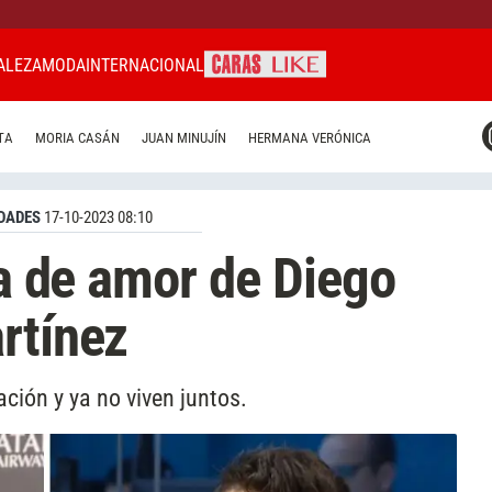
ALEZA
MODA
INTERNACIONAL
CARAS MIAMI
TA
MORIA CASÁN
JUAN MINUJÍN
HERMANA VERÓNICA
CARAS BRASIL
CARAS URUGUAY
DADES
17-10-2023 08:10
ia de amor de Diego
rtínez
ción y ya no viven juntos.