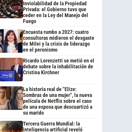
Inviolabilidad de la Propiedad
Privada: el Gobierno tuvo que
ceder en la Ley del Manejo del
Fuego
Encuesta rumbo a 2027: cuatro
consultoras midieron el desgaste
de Milei y la crisis de liderazgo
en el peronismo
Ricardo Lorenzetti se metió en el
debate sobre la inhabilitación de
Cristina Kirchner
La historia real de "Elize:
Sombras de una mujer", la nueva
película de Netflix sobre el caso
de una esposa que descuartizó a
su marido
Tercera Guerra Mundial: la
inteligencia artificial reveló