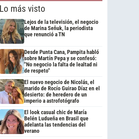
Lo más visto
Lejos de la televisión, el negocio
de Marina Señuk, la periodista
que renunció a TN
Desde Punta Cana, Pampita habló
sobre Martín Pepa y se confesó:
"No negocio la falta de lealtad ni
de respeto"
El nuevo negocio de Nicolás, el
marido de Rocío Guirao Díaz en el
desierto: de heredero de un
imperio a astrofotógrafo
El look casual chic de María
Belén Ludueña en Brasil que
adelanta las tendencias del
verano