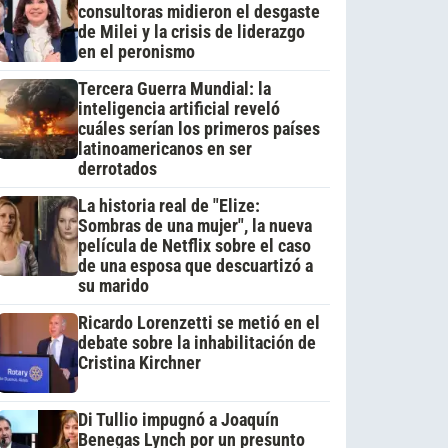
consultoras midieron el desgaste
de Milei y la crisis de liderazgo
en el peronismo
Tercera Guerra Mundial: la
inteligencia artificial reveló
cuáles serían los primeros países
latinoamericanos en ser
derrotados
La historia real de "Elize:
Sombras de una mujer", la nueva
película de Netflix sobre el caso
de una esposa que descuartizó a
su marido
Ricardo Lorenzetti se metió en el
debate sobre la inhabilitación de
Cristina Kirchner
Di Tullio impugnó a Joaquín
Benegas Lynch por un presunto