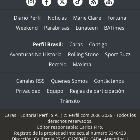
Diario Perfil
Noticias
Marie Claire
Fortuna
Weekend
Parabrisas
Lunateen
BATimes
Perfil Brasil:
Caras
Contigo
Aventuras Na Historia
Rolling Stone
Sport Buzz
Recreio
Maxima
Canales RSS
Quienes Somos
Contáctenos
Privacidad
Equipo
Reglas de participación
Tránsito
Caras - Editorial Perfil S.A.
| © Perfil.com 2006-2026 - Todos los
derechos reservados.
Editor responsable: Carlos Piro.
Registro de la propiedad intelectual número 5346433
Dirección:
California 2715
,
C1289ABI
,
CABA, Argentina
|