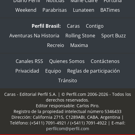
Diario Perfil
Noticias
Marie Claire
Fortuna
Weekend
Parabrisas
Lunateen
BATimes
Perfil Brasil:
Caras
Contigo
Aventuras Na Historia
Rolling Stone
Sport Buzz
Recreio
Maxima
Canales RSS
Quienes Somos
Contáctenos
Privacidad
Equipo
Reglas de participación
Tránsito
Caras - Editorial Perfil S.A.
| © Perfil.com 2006-2026 - Todos los
derechos reservados.
Editor responsable: Carlos Piro.
Registro de la propiedad intelectual número 5346433
Dirección:
California 2715
,
C1289ABI
,
CABA, Argentina
|
Teléfono:
(+5411) 7091-4921
/
(+5411) 7091-4922
| E-mail:
perfilcom@perfil.com