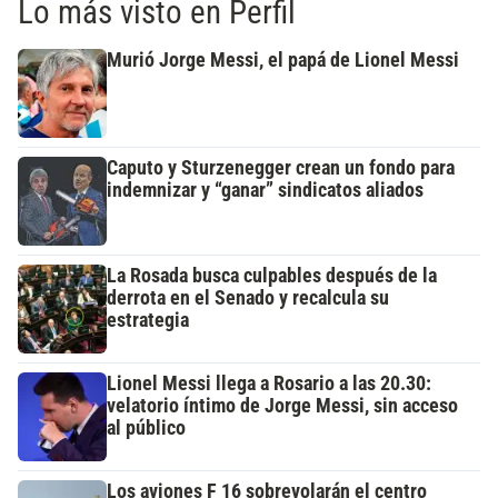
Lo más visto en Perfil
Murió Jorge Messi, el papá de Lionel Messi
Caputo y Sturzenegger crean un fondo para
indemnizar y “ganar” sindicatos aliados
La Rosada busca culpables después de la
derrota en el Senado y recalcula su
estrategia
Lionel Messi llega a Rosario a las 20.30:
velatorio íntimo de Jorge Messi, sin acceso
al público
Los aviones F 16 sobrevolarán el centro