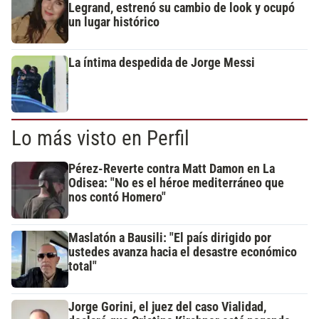
Legrand, estrenó su cambio de look y ocupó
un lugar histórico
La íntima despedida de Jorge Messi
Lo más visto en Perfil
Pérez-Reverte contra Matt Damon en La
Odisea: "No es el héroe mediterráneo que
nos contó Homero"
Maslatón a Bausili: "El país dirigido por
ustedes avanza hacia el desastre económico
total"
Jorge Gorini, el juez del caso Vialidad,