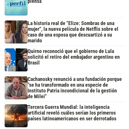
piensa
La historia real de "Elize: Sombras de una
mujer", la nueva película de Netflix sobre el
caso de una esposa que descuartizó a su
marido
Quirno reconoció que el gobierno de Lula
solicitó el retiro del embajador argentino en
Brasil
Cachanosky renunció a una fundación porque
"se ha transformado en una especie de
Instituto Patria incondicional de la gestión
de Milei"
Tercera Guerra Mundial: la inteligencia
artificial reveló cuáles serían los primeros
países latinoamericanos en ser derrotados