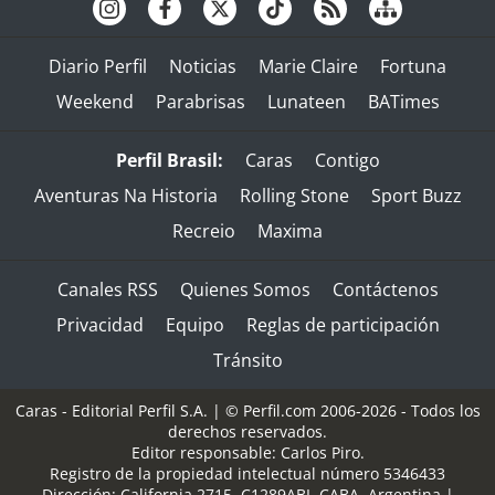
Diario Perfil
Noticias
Marie Claire
Fortuna
Weekend
Parabrisas
Lunateen
BATimes
Perfil Brasil:
Caras
Contigo
Aventuras Na Historia
Rolling Stone
Sport Buzz
Recreio
Maxima
Canales RSS
Quienes Somos
Contáctenos
Privacidad
Equipo
Reglas de participación
Tránsito
Caras - Editorial Perfil S.A.
| © Perfil.com 2006-2026 - Todos los
derechos reservados.
Editor responsable: Carlos Piro.
Registro de la propiedad intelectual número 5346433
Dirección:
California 2715
,
C1289ABI
,
CABA, Argentina
|