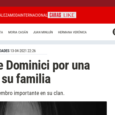
ALEZA
MODA
INTERNACIONAL
CARAS MIAMI
TA
MORIA CASÁN
JUAN MINUJÍN
HERMANA VERÓNICA
CARAS BRASIL
CARAS URUGUAY
DADES
13-04-2021 22:26
de Dominici por una
 su familia
iembro importante en su clan.