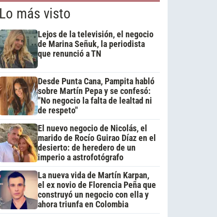
Lo más visto
Lejos de la televisión, el negocio
de Marina Señuk, la periodista
que renunció a TN
Desde Punta Cana, Pampita habló
sobre Martín Pepa y se confesó:
"No negocio la falta de lealtad ni
de respeto"
El nuevo negocio de Nicolás, el
marido de Rocío Guirao Díaz en el
desierto: de heredero de un
imperio a astrofotógrafo
La nueva vida de Martín Karpan,
el ex novio de Florencia Peña que
construyó un negocio con ella y
ahora triunfa en Colombia