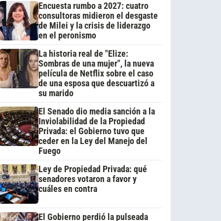
Encuesta rumbo a 2027: cuatro
consultoras midieron el desgaste
de Milei y la crisis de liderazgo
en el peronismo
La historia real de "Elize:
Sombras de una mujer", la nueva
película de Netflix sobre el caso
de una esposa que descuartizó a
su marido
El Senado dio media sanción a la
Inviolabilidad de la Propiedad
Privada: el Gobierno tuvo que
ceder en la Ley del Manejo del
Fuego
Ley de Propiedad Privada: qué
senadores votaron a favor y
cuáles en contra
El Gobierno perdió la pulseada