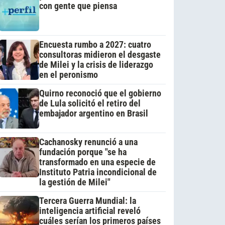
con gente que piensa
Encuesta rumbo a 2027: cuatro
consultoras midieron el desgaste
de Milei y la crisis de liderazgo
en el peronismo
Quirno reconoció que el gobierno
de Lula solicitó el retiro del
embajador argentino en Brasil
Cachanosky renunció a una
fundación porque "se ha
transformado en una especie de
Instituto Patria incondicional de
la gestión de Milei"
Tercera Guerra Mundial: la
inteligencia artificial reveló
cuáles serían los primeros países