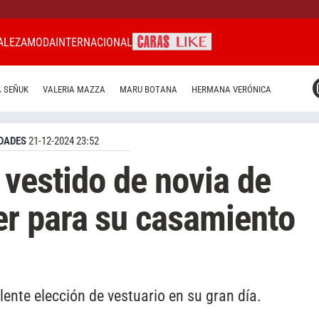
ALEZA
MODA
INTERNACIONAL
CARAS MIAMI
 SEÑUK
VALERIA MAZZA
MARU BOTANA
HERMANA VERÓNICA
CARAS BRASIL
CARAS URUGUAY
DADES
21-12-2024 23:52
 vestido de novia de
r para su casamiento
ente elección de vestuario en su gran día.