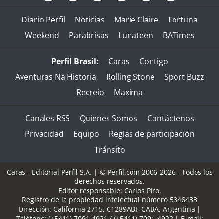
Diario Perfil
Noticias
Marie Claire
Fortuna
Weekend
Parabrisas
Lunateen
BATimes
Perfil Brasil:
Caras
Contigo
Aventuras Na Historia
Rolling Stone
Sport Buzz
Recreio
Maxima
Canales RSS
Quienes Somos
Contáctenos
Privacidad
Equipo
Reglas de participación
Tránsito
Caras - Editorial Perfil S.A.
| © Perfil.com 2006-2026 - Todos los
derechos reservados.
Editor responsable: Carlos Piro.
Registro de la propiedad intelectual número 5346433
Dirección:
California 2715
,
C1289ABI
,
CABA, Argentina
|
Teléfono:
(+5411) 7091-4921
/
(+5411) 7091-4922
| E-mail: