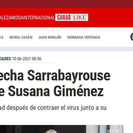
ALEZA
MODA
INTERNACIONAL
CARAS MIAMI
TA
MORIA CASÁN
JUAN MINUJÍN
HERMANA VERÓNICA
CARAS BRASIL
CARAS URUGUAY
DADES
10-06-2021 08:56
echa Sarrabayrouse
 de Susana Giménez
dad después de contraer el virus junto a su