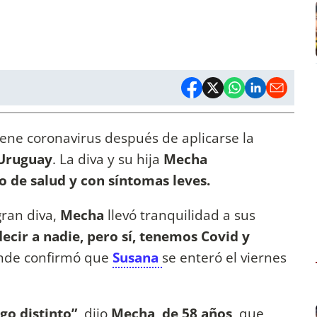
ene coronavirus después de aplicarse la
Uruguay
. La diva y su hija
Mecha
o de salud y con síntomas leves.
gran diva,
Mecha
llevó tranquilidad a sus
ecir a nadie, pero sí, tenemos Covid y
donde confirmó que
Susana
se enteró el viernes
go distinto”,
dijo
Mecha, de 58 años
, que