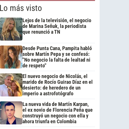
Lo más visto
Lejos de la televisión, el negocio
de Marina Señuk, la periodista
que renunció a TN
Desde Punta Cana, Pampita habló
sobre Martín Pepa y se confesó:
"No negocio la falta de lealtad ni
de respeto"
El nuevo negocio de Nicolás, el
marido de Rocío Guirao Díaz en el
desierto: de heredero de un
imperio a astrofotógrafo
La nueva vida de Martín Karpan,
el ex novio de Florencia Peña que
construyó un negocio con ella y
ahora triunfa en Colombia