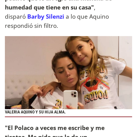
humedad que tiene en su casa"
,
disparó
Barby Silenzi
a lo que Aquino
respondió sin filtro.
VALERIA AQUINO Y SU HIJA ALMA.
"El Polaco a veces me escribe y me
tirotea. Me pide que le de un