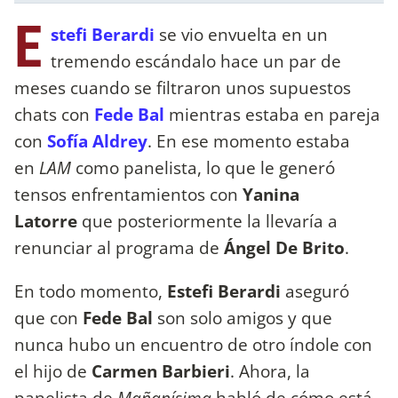
E
stefi Berardi
se vio envuelta en un
tremendo escándalo hace un par de
meses cuando se filtraron unos supuestos
chats con
Fede Bal
mientras estaba en pareja
con
Sofía Aldrey
. En ese momento estaba
en
LAM
como panelista, lo que le generó
tensos enfrentamientos con
Yanina
Latorre
que posteriormente la llevaría a
renunciar al programa de
Ángel De Brito
.
En todo momento,
Estefi Berardi
aseguró
que con
Fede Bal
son solo amigos y que
nunca hubo un encuentro de otro índole con
el hijo de
Carmen Barbieri
. Ahora, la
panelista de
Mañanísima
habló de cómo está