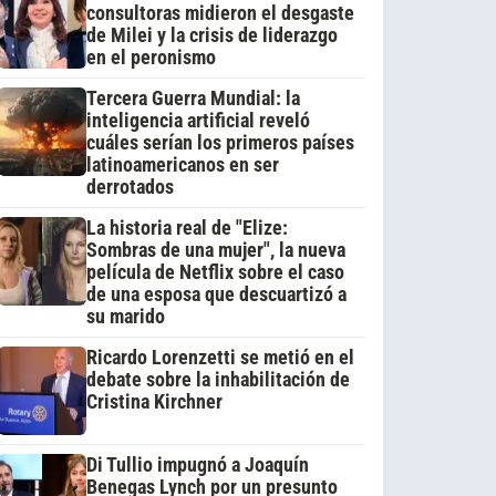
consultoras midieron el desgaste
de Milei y la crisis de liderazgo
en el peronismo
Tercera Guerra Mundial: la
inteligencia artificial reveló
cuáles serían los primeros países
latinoamericanos en ser
derrotados
La historia real de "Elize:
Sombras de una mujer", la nueva
película de Netflix sobre el caso
de una esposa que descuartizó a
su marido
Ricardo Lorenzetti se metió en el
debate sobre la inhabilitación de
Cristina Kirchner
Di Tullio impugnó a Joaquín
Benegas Lynch por un presunto