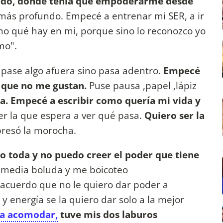
ndo, donde tenía que empoderarme desde
más profundo. Empecé a entrenar mi SER, a ir
no qué hay en mi, porque sino lo reconozco yo
smo".
pase algo afuera sino pasa adentro.
Empecé
s que no me gustan.
Puse pausa ,papel ,lápiz
. Empecé a escribir como quería mi vida y
er la que espera a ver qué pasa.
Quiero ser la
presó la morocha.
o toda y no puedo creer el poder que tiene
media boluda y me boicoteo
acuerdo que no le quiero dar poder a
y energía se la quiero dar solo a la mejor
 a acomodar,
tuve mis dos laburos