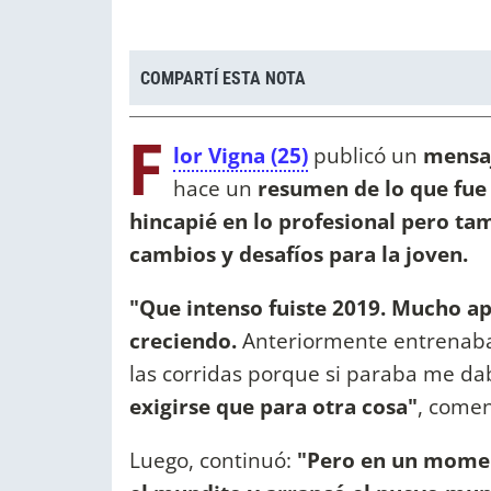
COMPARTÍ ESTA NOTA
F
lor Vigna (25)
publicó un
mensa
hace un
resumen de lo que fue
hincapié en lo profesional pero ta
cambios y desafíos para la joven.
"Que intenso fuiste 2019.
Mucho apr
creciendo.
Anteriormente entrenaba,
las corridas porque si paraba me da
exigirse que para otra cosa"
, comen
Luego, continuó:
"Pero en un momen