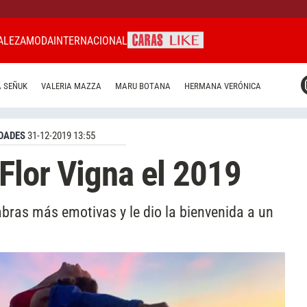
ALEZA
MODA
INTERNACIONAL
CARAS MIAMI
 SEÑUK
VALERIA MAZZA
MARU BOTANA
HERMANA VERÓNICA
CARAS BRASIL
CARAS URUGUAY
DADES
31-12-2019 13:55
Flor Vigna el 2019
abras más emotivas y le dio la bienvenida a un