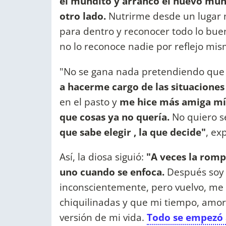
el mundito y arrancó el nuevo mu
otro lado.
Nutrirme desde un lugar 
para dentro y reconocer todo lo bue
no lo reconoce nadie por reflejo mi
"No se gana nada pretendiendo que 
a hacerme cargo de las situacione
en el pasto y
me hice más amiga mía
que cosas ya no quería.
No quiero s
que sabe elegir , la que decide"
, ex
Así, la diosa siguió:
"A veces la romp
uno cuando se enfoca.
Después soy 
inconscientemente, pero vuelvo, me 
chiquilinadas y que mi tiempo, amor 
versión de mi vida.
Todo se empezó