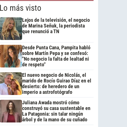
Lo más visto
Lejos de la televisión, el negocio
de Marina Señuk, la periodista
que renunció a TN
Desde Punta Cana, Pampita habló
sobre Martín Pepa y se confesó:
"No negocio la falta de lealtad ni
de respeto"
El nuevo negocio de Nicolás, el
marido de Rocío Guirao Díaz en el
desierto: de heredero de un
imperio a astrofotógrafo
Juliana Awada mostró cómo
construyó su casa sustentable en
La Patagonia: sin talar ningún
árbol y de la mano de su cuñado