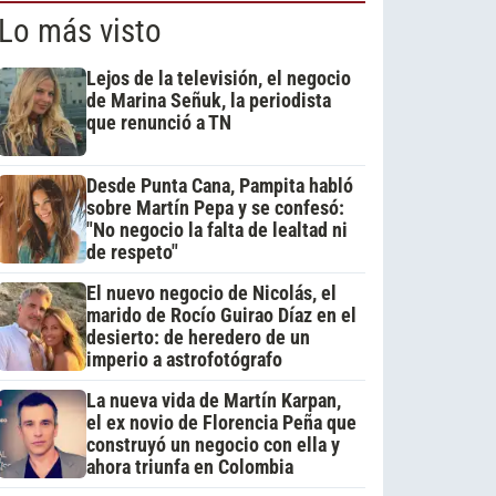
Lo más visto
Lejos de la televisión, el negocio
de Marina Señuk, la periodista
que renunció a TN
Desde Punta Cana, Pampita habló
sobre Martín Pepa y se confesó:
"No negocio la falta de lealtad ni
de respeto"
El nuevo negocio de Nicolás, el
marido de Rocío Guirao Díaz en el
desierto: de heredero de un
imperio a astrofotógrafo
La nueva vida de Martín Karpan,
el ex novio de Florencia Peña que
construyó un negocio con ella y
ahora triunfa en Colombia