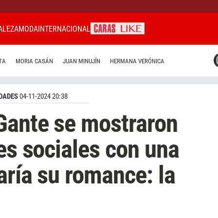
ALEZA
MODA
INTERNACIONAL
CARAS MIAMI
TA
MORIA CASÁN
JUAN MINUJÍN
HERMANA VERÓNICA
CARAS BRASIL
CARAS URUGUAY
DADES
04-11-2024 20:38
Gante se mostraron
es sociales con una
aría su romance: la