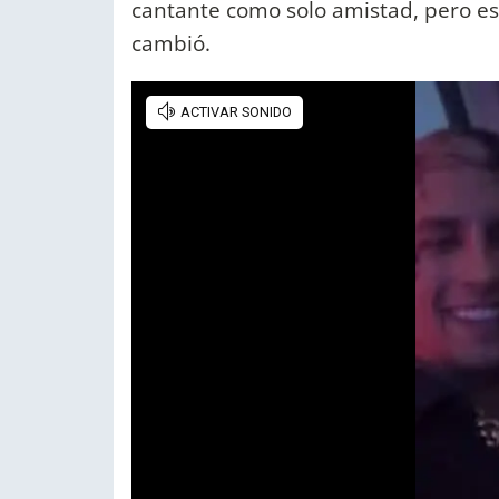
cantante como solo amistad, pero est
cambió.