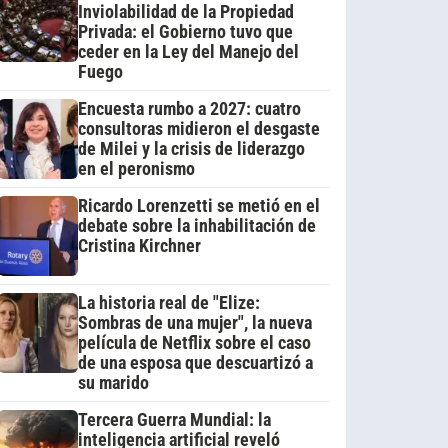
Inviolabilidad de la Propiedad
Privada: el Gobierno tuvo que
ceder en la Ley del Manejo del
Fuego
Encuesta rumbo a 2027: cuatro
consultoras midieron el desgaste
de Milei y la crisis de liderazgo
en el peronismo
Ricardo Lorenzetti se metió en el
debate sobre la inhabilitación de
Cristina Kirchner
La historia real de "Elize:
Sombras de una mujer", la nueva
película de Netflix sobre el caso
de una esposa que descuartizó a
su marido
Tercera Guerra Mundial: la
inteligencia artificial reveló