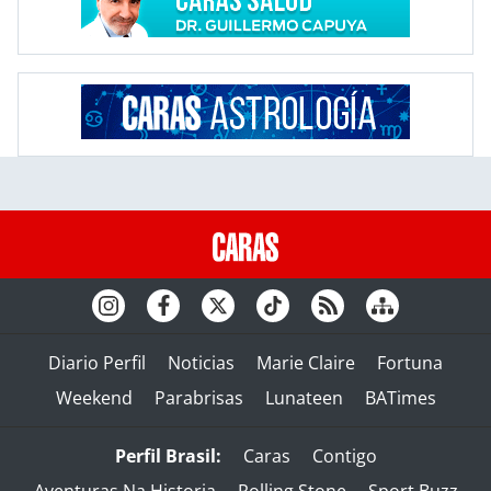
Diario Perfil
Noticias
Marie Claire
Fortuna
Weekend
Parabrisas
Lunateen
BATimes
Perfil Brasil:
Caras
Contigo
Aventuras Na Historia
Rolling Stone
Sport Buzz