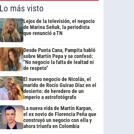
Lo más visto
Lejos de la televisión, el negocio
de Marina Señuk, la periodista
que renunció a TN
Desde Punta Cana, Pampita habló
sobre Martín Pepa y se confesó:
"No negocio la falta de lealtad ni
de respeto"
El nuevo negocio de Nicolás, el
marido de Rocío Guirao Díaz en el
desierto: de heredero de un
imperio a astrofotógrafo
La nueva vida de Martín Karpan,
el ex novio de Florencia Peña que
construyó un negocio con ella y
ahora triunfa en Colombia