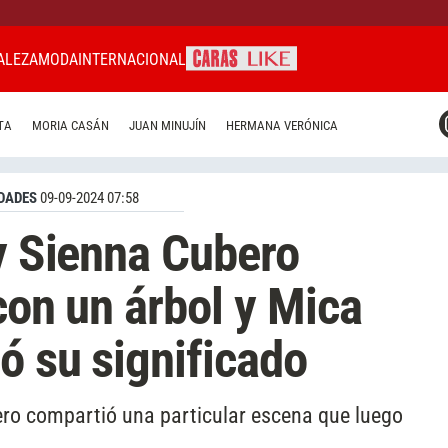
ALEZA
MODA
INTERNACIONAL
CARAS MIAMI
TA
MORIA CASÁN
JUAN MINUJÍN
HERMANA VERÓNICA
CARAS BRASIL
CARAS URUGUAY
DADES
09-09-2024 07:58
 y Sienna Cubero
 con un árbol y Mica
ó su significado
bero compartió una particular escena que luego