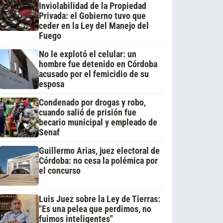
Inviolabilidad de la Propiedad
Privada: el Gobierno tuvo que
ceder en la Ley del Manejo del
Fuego
No le explotó el celular: un
hombre fue detenido en Córdoba
acusado por el femicidio de su
esposa
Condenado por drogas y robo,
cuando salió de prisión fue
becario municipal y empleado de
Senaf
Guillermo Arias, juez electoral de
Córdoba: no cesa la polémica por
el concurso
Luis Juez sobre la Ley de Tierras:
"Es una pelea que perdimos, no
fuimos inteligentes"