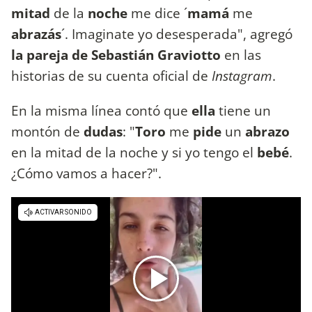
mitad
de la
noche
me dice ´
mamá
me
abrazás
´. Imaginate yo desesperada", agregó
la pareja de Sebastián Graviotto
en las
historias de su cuenta oficial de
Instagram
.
En la misma línea contó que
ella
tiene un
montón de
dudas
: "
Toro
me
pide
un
abrazo
en la mitad de la noche y si yo tengo el
bebé
.
¿Cómo vamos a hacer?".