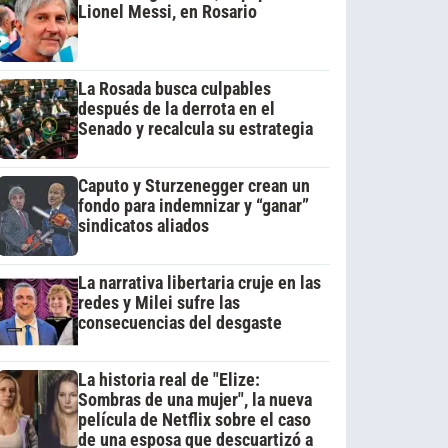
Lionel Messi, en Rosario
La Rosada busca culpables
después de la derrota en el
Senado y recalcula su estrategia
Caputo y Sturzenegger crean un
fondo para indemnizar y “ganar”
sindicatos aliados
La narrativa libertaria cruje en las
redes y Milei sufre las
consecuencias del desgaste
La historia real de "Elize:
Sombras de una mujer", la nueva
película de Netflix sobre el caso
de una esposa que descuartizó a