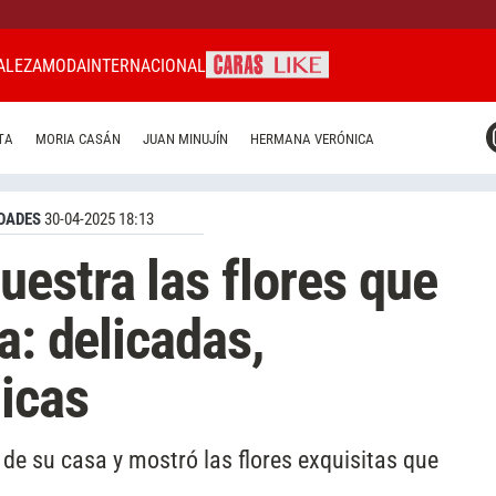
ALEZA
MODA
INTERNACIONAL
CARAS MIAMI
TA
MORIA CASÁN
JUAN MINUJÍN
HERMANA VERÓNICA
CARAS BRASIL
CARAS URUGUAY
DADES
30-04-2025 18:13
estra las flores que
a: delicadas,
nicas
 de su casa y mostró las flores exquisitas que