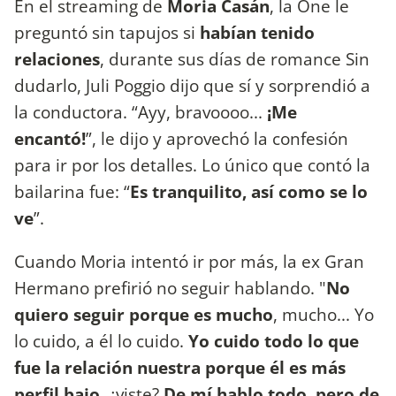
En el streaming de
Moria Casán
, la One le
preguntó sin tapujos si
habían tenido
relaciones
, durante sus días de romance Sin
dudarlo, Juli Poggio dijo que sí y sorprendió a
la conductora. “Ayy, bravoooo...
¡Me
encantó!
”, le dijo y aprovechó la confesión
para ir por los detalles. Lo único que contó la
bailarina fue: “
Es tranquilito, así como se lo
ve
”.
Cuando Moria intentó ir por más, la ex Gran
Hermano prefirió no seguir hablando. "
No
quiero seguir porque es mucho
, mucho... Yo
lo cuido, a él lo cuido.
Yo cuido todo lo que
fue la relación nuestra porque él es más
perfil bajo,
¿viste?
De mí hablo todo, pero de