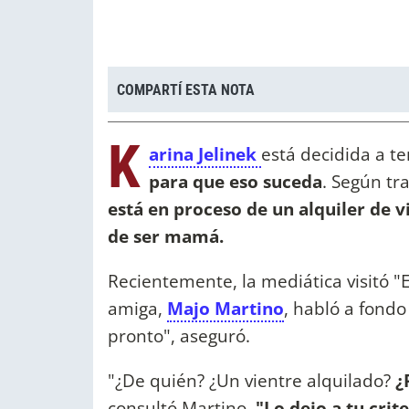
COMPARTÍ ESTA NOTA
K
arina Jelinek
está decidida a t
para que eso suceda
. Según t
está en proceso de un alquiler de 
de ser mamá.
Recientemente, la mediática visitó "
amiga,
Majo Martino
, habló a fond
pronto", aseguró.
"¿De quién? ¿Un vientre alquilado?
¿
consultó Martino.
"Lo dejo a tu crit