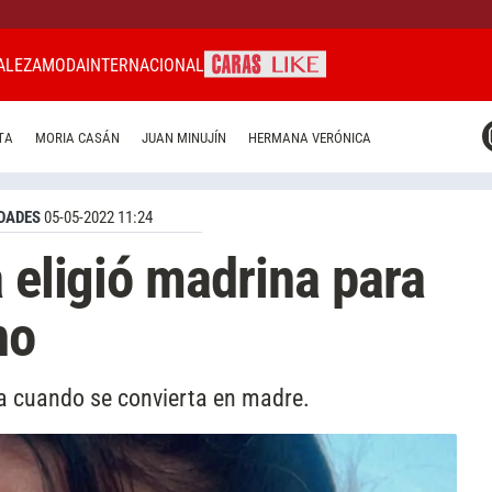
ALEZA
MODA
INTERNACIONAL
CARAS MIAMI
TA
MORIA CASÁN
JUAN MINUJÍN
HERMANA VERÓNICA
CARAS BRASIL
CARAS URUGUAY
DADES
05-05-2022 11:24
 eligió madrina para
no
a cuando se convierta en madre.