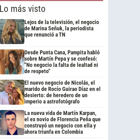
Lo más visto
Lejos de la televisión, el negocio
de Marina Señuk, la periodista
que renunció a TN
Desde Punta Cana, Pampita habló
sobre Martín Pepa y se confesó:
"No negocio la falta de lealtad ni
de respeto"
El nuevo negocio de Nicolás, el
marido de Rocío Guirao Díaz en el
desierto: de heredero de un
imperio a astrofotógrafo
La nueva vida de Martín Karpan,
el ex novio de Florencia Peña que
construyó un negocio con ella y
ahora triunfa en Colombia