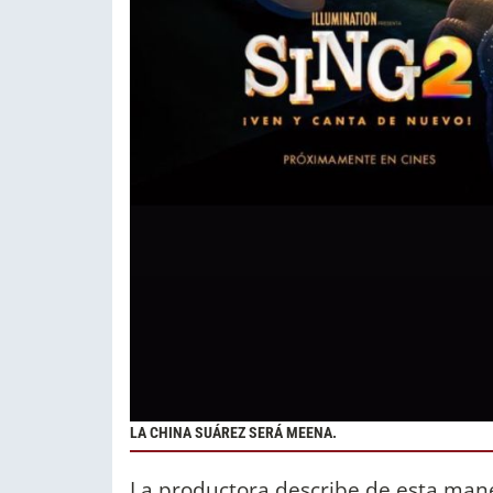
LA CHINA SUÁREZ SERÁ MEENA.
La productora describe de esta maner