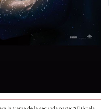
a la trama de la segunda parte: “(El) koala