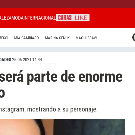
ALEZA
MODA
INTERNACIONAL
CARAS MIAMI
MESSI
MIA CAMBIASO
MARINA SEÑUK
MAGUI BRAVI
CARAS BRASIL
CARAS URUGUAY
DADES
25-06-2021 14:44
será parte de enorme
o
 Instagram, mostrando a su personaje.