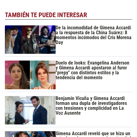
TAMBIÉN TE PUEDE INTERESAR
De la incomodidad de Gimena Accardi
a la respuesta de la China Suárez: 8
momentos incómodos del Cris Morena
Day
Duelo de looks: Evangelina Anderson
y Gimena Accardi apostaron al furor
"prepy" con distintos estilos y la
tendencia del momento
Benjamín Vicuña y Gimena Accardi
forman una dupla de investigadores
con tensiones y complicidad en La
Voz Ausente
Gimena Accardi reveló que se hizo un