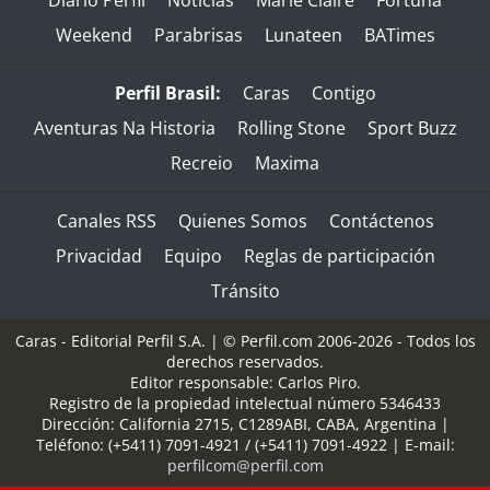
Diario Perfil
Noticias
Marie Claire
Fortuna
Weekend
Parabrisas
Lunateen
BATimes
Perfil Brasil:
Caras
Contigo
Aventuras Na Historia
Rolling Stone
Sport Buzz
Recreio
Maxima
Canales RSS
Quienes Somos
Contáctenos
Privacidad
Equipo
Reglas de participación
Tránsito
Caras - Editorial Perfil S.A.
| © Perfil.com 2006-2026 - Todos los
derechos reservados.
Editor responsable: Carlos Piro.
Registro de la propiedad intelectual número 5346433
Dirección:
California 2715
,
C1289ABI
,
CABA, Argentina
|
Teléfono:
(+5411) 7091-4921
/
(+5411) 7091-4922
| E-mail:
perfilcom@perfil.com