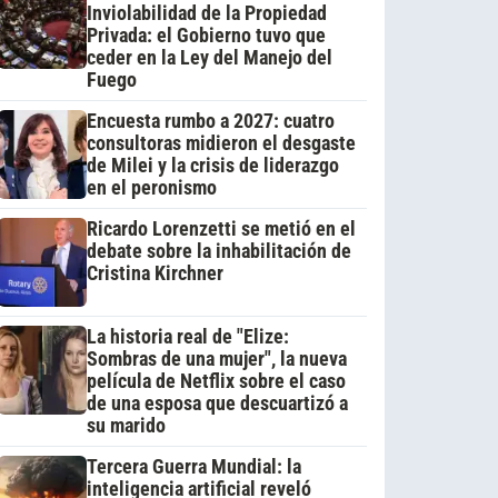
Inviolabilidad de la Propiedad
Privada: el Gobierno tuvo que
ceder en la Ley del Manejo del
Fuego
Encuesta rumbo a 2027: cuatro
consultoras midieron el desgaste
de Milei y la crisis de liderazgo
en el peronismo
Ricardo Lorenzetti se metió en el
debate sobre la inhabilitación de
Cristina Kirchner
La historia real de "Elize:
Sombras de una mujer", la nueva
película de Netflix sobre el caso
de una esposa que descuartizó a
su marido
Tercera Guerra Mundial: la
inteligencia artificial reveló