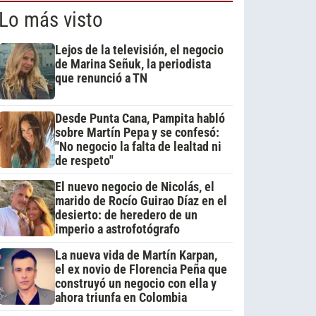
Lo más visto
Lejos de la televisión, el negocio
de Marina Señuk, la periodista
que renunció a TN
Desde Punta Cana, Pampita habló
sobre Martín Pepa y se confesó:
"No negocio la falta de lealtad ni
de respeto"
El nuevo negocio de Nicolás, el
marido de Rocío Guirao Díaz en el
desierto: de heredero de un
imperio a astrofotógrafo
La nueva vida de Martín Karpan,
el ex novio de Florencia Peña que
construyó un negocio con ella y
ahora triunfa en Colombia