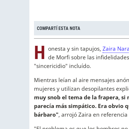
COMPARTÍ ESTA NOTA
H
onesta y sin tapujos,
Zaira Nar
de Morfi sobre las infidelidade
"sincericidio" incluído.
Mientras leían al aire mensajes anó
mujeres y utilizan desopilantes expl
muy snob el tema de la frapera, si 
parecía más simpático. Era obvio 
bárbaro"
, arrojó Zaira en referenci
"El problema es que los hombres no 