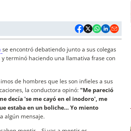
a
se encontró debatiendo junto a sus colegas
s y terminó haciendo una llamativa frase con
nimos de hombres que les son infieles a sus
icaciones, la conductora opinó:
"Me pareció
me decía 'se me cayó en el inodoro', me
que estaba en un boliche… Yo miento
a a algún mensaje.
saben mentir… Si vas a mentir es