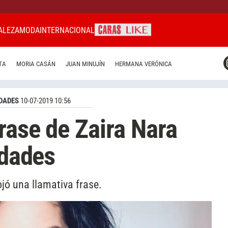
ALEZA
MODA
INTERNACIONAL
CARAS MIAMI
TA
MORIA CASÁN
JUAN MINUJÍN
HERMANA VERÓNICA
CARAS BRASIL
CARAS URUGUAY
DADES
10-07-2019 10:56
rase de Zaira Nara
idades
ojó una llamativa frase.