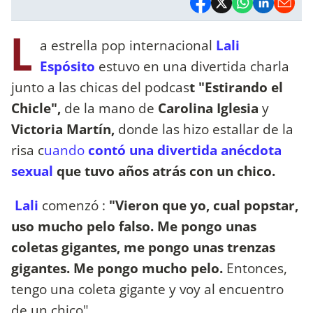
L
a estrella pop internacional
Lali
Espósito
estuvo en una divertida charla
junto a las chicas del podcas
t "Estirando el
Chicle",
de la mano de
Carolina Iglesia
y
Victoria Martín,
donde las hizo estallar de la
risa c
uando
contó una divertida anécdota
sexual
que tuvo años atrás con un chico.
Lali
comenzó :
"Vieron que yo, cual popstar,
uso mucho pelo falso. Me pongo unas
coletas gigantes, me pongo unas trenzas
gigantes. Me pongo mucho pelo.
Entonces,
tengo una coleta gigante y voy al encuentro
de un chico".