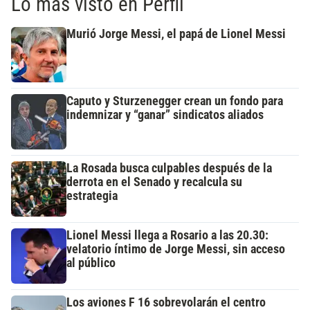
Lo más visto en Perfil
Murió Jorge Messi, el papá de Lionel Messi
Caputo y Sturzenegger crean un fondo para
indemnizar y “ganar” sindicatos aliados
La Rosada busca culpables después de la
derrota en el Senado y recalcula su
estrategia
Lionel Messi llega a Rosario a las 20.30:
velatorio íntimo de Jorge Messi, sin acceso
al público
Los aviones F 16 sobrevolarán el centro