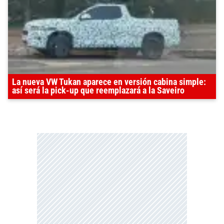
La nueva VW Tukan aparece en versión cabina simple:
así será la pick-up que reemplazará a la Saveiro