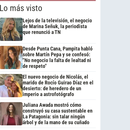
Lo más visto
Lejos de la televisión, el negocio
de Marina Señuk, la periodista
que renunció a TN
Desde Punta Cana, Pampita habló
sobre Martín Pepa y se confesó:
"No negocio la falta de lealtad ni
de respeto"
El nuevo negocio de Nicolás, el
marido de Rocío Guirao Díaz en el
desierto: de heredero de un
imperio a astrofotógrafo
Juliana Awada mostró cómo
construyó su casa sustentable en
La Patagonia: sin talar ningún
árbol y de la mano de su cuñado