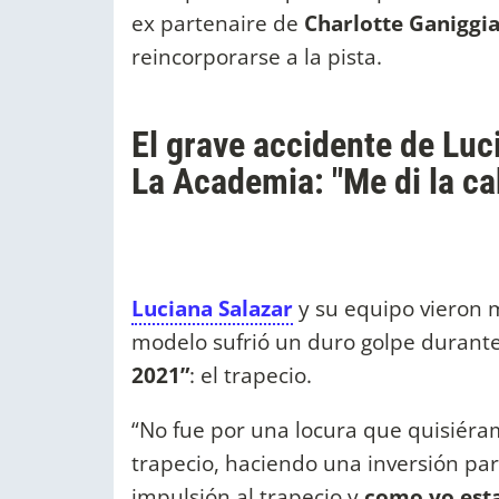
ex partenaire de
Charlotte Ganiggi
reincorporarse a la pista.
El grave accidente de Luc
La Academia: "Me di la ca
Luciana Salazar
y su equipo vieron
modelo sufrió un duro golpe durante
2021”
: el trapecio.
“No fue por una locura que quisiéra
trapecio, haciendo una inversión par
impulsión al trapecio y
como yo esta