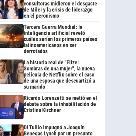
consultoras midieron el desgaste
de Milei y la crisis de liderazgo
en el peronismo
Tercera Guerra Mundial: la
inteligencia artificial reveló
cuáles serían los primeros países
latinoamericanos en ser
derrotados
La historia real de "Elize:
Sombras de una mujer", la nueva
película de Netflix sobre el caso
de una esposa que descuartizó a
su marido
Ricardo Lorenzetti se metió en el
debate sobre la inhabilitación de
Cristina Kirchner
Di Tullio impugnó a Joaquín
Benegas Lynch por un presunto