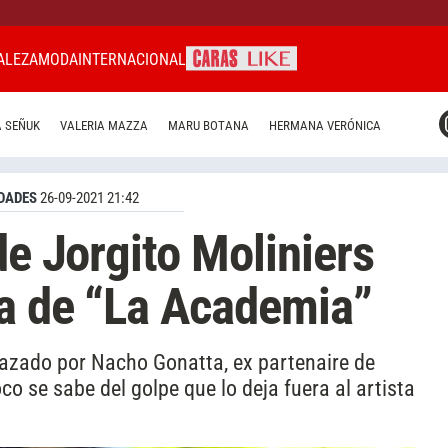
ALEZA
MODA
INTERNACIONAL
CARAS MIAMI
 SEÑUK
VALERIA MAZZA
MARU BOTANA
HERMANA VERÓNICA
CARAS BRASIL
CARAS URUGUAY
DADES
26-09-2021 21:42
de Jorgito Moliniers
ra de “La Academia”
plazado por Nacho Gonatta, ex partenaire de
o se sabe del golpe que lo deja fuera al artista