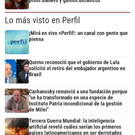
pisos damero y guiños botánicos
Lo más visto en Perfil
¡Mirá en vivo +Perfil!: un canal con gente que
piensa
Quirno reconoció que el gobierno de Lula
solicitó el retiro del embajador argentino en
Brasil
Cachanosky renunció a una fundación porque
"se ha transformado en una especie de
Instituto Patria incondicional de la gestión
de Milei"
Tercera Guerra Mundial: la inteligencia
artificial reveló cuáles serían los primeros
países latinoamericanos en ser derrotados