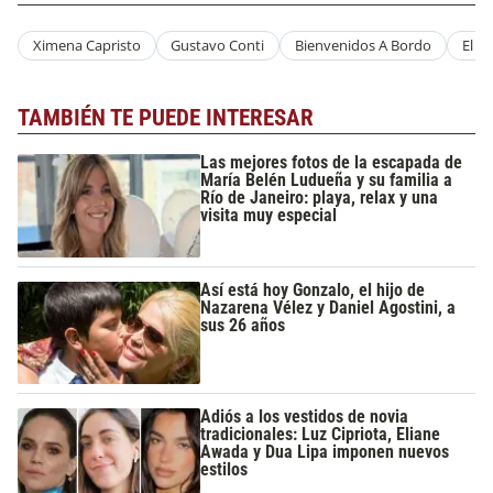
Ximena Capristo
Gustavo Conti
Bienvenidos A Bordo
El Tr
TAMBIÉN TE PUEDE INTERESAR
Las mejores fotos de la escapada de
María Belén Ludueña y su familia a
Río de Janeiro: playa, relax y una
visita muy especial
Así está hoy Gonzalo, el hijo de
Nazarena Vélez y Daniel Agostini, a
sus 26 años
Adiós a los vestidos de novia
tradicionales: Luz Cipriota, Eliane
Awada y Dua Lipa imponen nuevos
estilos