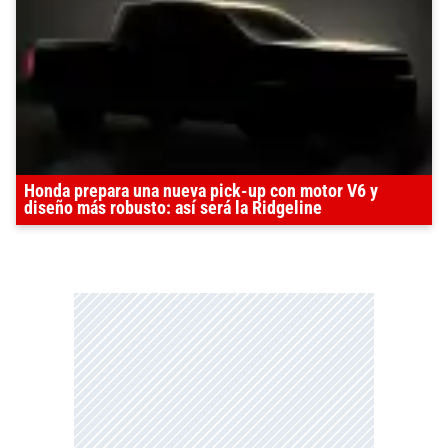
Honda prepara una nueva pick-up con motor V6 y
diseño más robusto: así será la Ridgeline