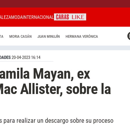
ALEZA
MODA
INTERNACIONAL
CARAS MIAMI
TA
MORIA CASÁN
JUAN MINUJÍN
HERMANA VERÓNICA
CARAS BRASIL
CARAS URUGUAY
DADES
20-04-2023 16:14
Camila Mayan, ex
ac Allister, sobre la
les para realizar un descargo sobre su proceso