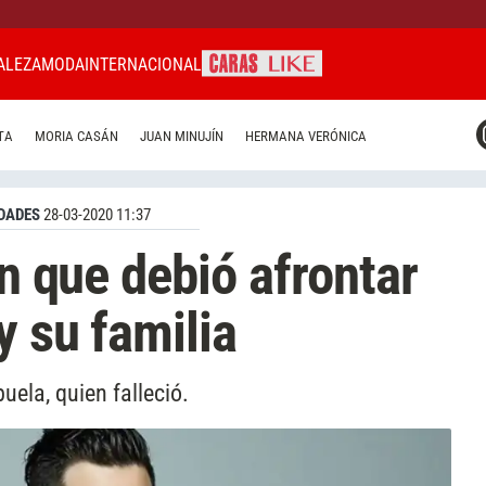
ALEZA
MODA
INTERNACIONAL
CARAS MIAMI
TA
MORIA CASÁN
JUAN MINUJÍN
HERMANA VERÓNICA
CARAS BRASIL
CARAS URUGUAY
DADES
28-03-2020 11:37
ón que debió afrontar
y su familia
uela, quien falleció.