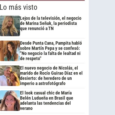
Lo más visto
Lejos de la televisión, el negocio
de Marina Señuk, la periodista
que renunció a TN
Desde Punta Cana, Pampita habló
sobre Martín Pepa y se confesó:
"No negocio la falta de lealtad ni
de respeto"
El nuevo negocio de Nicolás, el
marido de Rocío Guirao Díaz en el
desierto: de heredero de un
imperio a astrofotógrafo
El look casual chic de María
Belén Ludueña en Brasil que
adelanta las tendencias del
verano